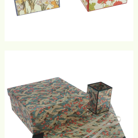
€25,-/€20,-/€12.50
GROTE WEERGAVE