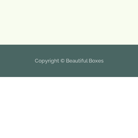
€25
GROTE
€30
WEERGAVE
GROTE
€30
WEERGAVE
Copyright © Beautiful Boxes
GROTE
WEERGAVE