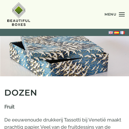
MENU
Skip
to
main
content
DOZEN
Fruit
De eeuwenoude drukkerij Tassotti bij Venetië maakt
prachtig papier. Veel van de fruitdessins van de